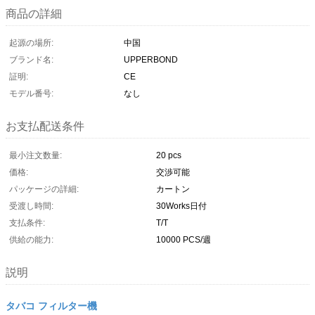
商品の詳細
起源の場所:
中国
ブランド名:
UPPERBOND
証明:
CE
モデル番号:
なし
お支払配送条件
最小注文数量:
20 pcs
価格:
交渉可能
パッケージの詳細:
カートン
受渡し時間:
30Works日付
支払条件:
T/T
供給の能力:
10000 PCS/週
説明
タバコ フィルター機