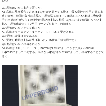
FAQ
Q1:私達はいかに順序を置くか。
A1:私達に品目番号を言えばあなたが必要とする量は、最も最近の引用を得る;順
序の細部、範囲の取引の意思を、私達送る順序PIを確認しなさい;私達に郵便番
号の出荷の住所を言えば接触の電話は支払を整理しない;の後で確認しなさい支
払を、私達出荷する1-2平日（サンプル順序）の順序を
Q2:私達はいかに支払を作るか。
A2:私達はウェスタン・ユニオン、T/T、L/Cを受け入れる
Q3:受渡し時間は何であるか。
A3:受渡し時間は支払が受け取った7-15仕事日後普通である。
Q4:商品はいかに出荷されるか。
A4:私達はDHL、UPS、TNT、normally.EMSによってがまた良いFederal
Expressによって出荷する。高位ならqtyは海か空気によって、出荷することがで
きる。