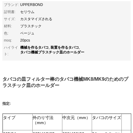
ブランド:
UPPERBOND
証明書:
セリウム
サイズ:
カスタマイズされる
材料:
プラスチック
色:
ベージュ
moq:
20pcs
機械を作るタバコ
装置を作るタバコ
ハイライ
,
,
タバコ機械プラスチック皿のホールダー
ト:
タバコの皿フィルター棒のタバコ機械MK8/MK9のためのプ
ラスチック皿のホールダー
指定:
タイプ
外のり寸法
中次元（mm）
タバコのサイズ
（mm）