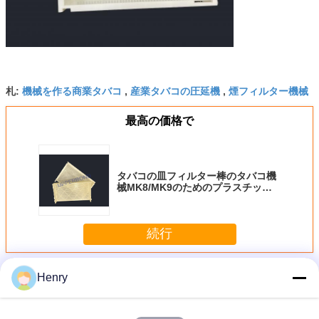
機械を作る商業タバコ
産業タバコの圧延機
煙フィルター機械
札:
,
,
最高の価格で
タバコの皿フィルター棒のタバコ機
械MK8/MK9のためのプラスチック
皿のホールダー
続行
タバコ フィルター機
多く
Henry