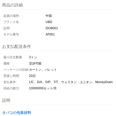
商品の詳細
起源の場所:
中国
ブランド名:
UBD
証明:
ISO9001
モデル番号:
AF001
お支払配送条件
最小注文数量:
3トン
価格:
交渉可能
パッケージの詳細:
カートン、パレット
受渡し時間:
20日
支払条件:
L/C、D/A、D/P、T/T、ウェスタン・ユニオン、MoneyGram
供給の能力:
10000000セット/月
説明
タバコの包装材料