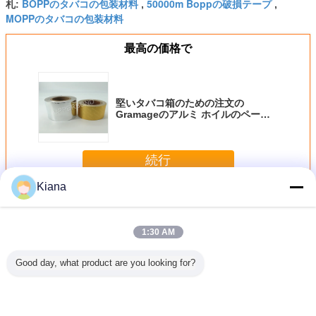
BOPPのタバコの包装材料
50000m Boppの破損テープ
札:
,
,
MOPPのタバコの包装材料
最高の価格で
堅いタバコ箱のための注文の
Gramageのアルミ ホイルのペーパ
ー
続行
Kiana
タバコの包装材料
多く
1:30 AM
Good day, what product are you looking for?
パッキン
Bopp/ペット柔軟
化粧品の薬の食糧
感圧性袋のシーリ
タバコの
の容易な
材包装の茶
包む自己接着保証
ング破損テープ タ
のための
ブラウン
packgageのため
はテープBoppを
バコの包装材料
プ
の破損テー
の印刷の破損テー
切取る
BOPP