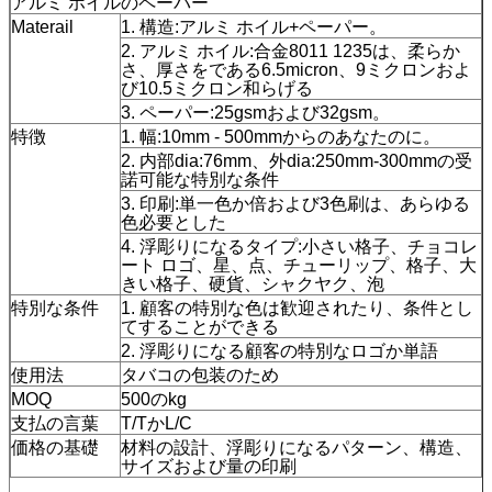
アルミ ホイルのペーパー
Materail
1. 構造:アルミ ホイル+ペーパー。
2. アルミ ホイル:合金8011 1235は、柔らか
さ、厚さをである6.5micron、9ミクロンおよ
び10.5ミクロン和らげる
3. ペーパー:25gsmおよび32gsm。
特徴
1. 幅:10mm - 500mmからのあなたのに。
2. 内部dia:76mm、外dia:250mm-300mmの受
諾可能な特別な条件
3. 印刷:単一色か倍および3色刷は、あらゆる
色必要とした
4. 浮彫りになるタイプ:小さい格子、チョコレ
ート ロゴ、星、点、チューリップ、格子、大
きい格子、硬貨、シャクヤク、泡
特別な条件
1. 顧客の特別な色は歓迎されたり、条件とし
てすることができる
2. 浮彫りになる顧客の特別なロゴか単語
使用法
タバコの包装のため
MOQ
500のkg
支払の言葉
T/TかL/C
価格の基礎
材料の設計、浮彫りになるパターン、構造、
サイズおよび量の印刷