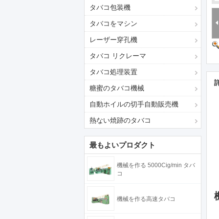
タバコ包装機
タバコをマシン
レーザー穿孔機
タバコ リクレーマ
タバコ処理装置
糖蜜のタバコ機械
自動ホイルの切手自動販売機
熱ない焼跡のタバコ
最もよいプロダクト
機械を作る 5000Cig/min タバ
コ
機械を作る高速タバコ