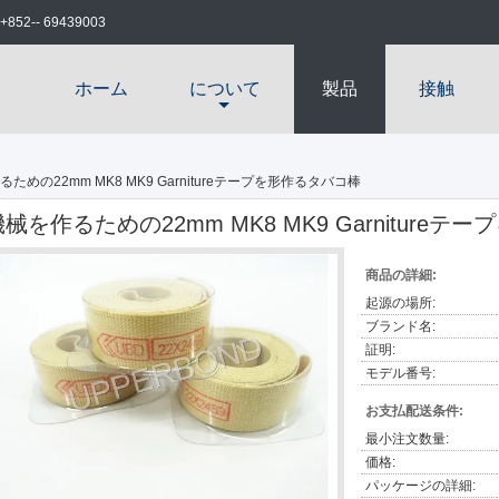
+852-- 69439003
ホーム
について
製品
接触
ための22mm MK8 MK9 Garnitureテープを形作るタバコ棒
機械を作るための22mm MK8 MK9 Garniture
商品の詳細:
起源の場所:
ブランド名:
証明:
モデル番号:
お支払配送条件:
最小注文数量:
価格:
パッケージの詳細: