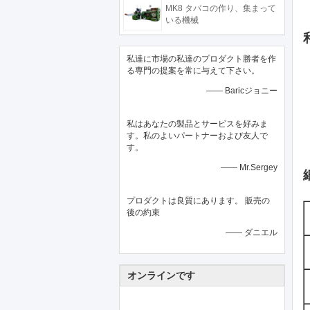
MK8 タバコの作り、集まって
いる機械
私達に市場の私達のプロダクト勝者を作
る専門の提案を常に与えて下さい。
—— Baricジョニー
私はあなたの製品とサービスを好みま
す。私のよいパートナーおよび友人で
す。
—— Mr.Sergey
プロダクトは良質にあります。 販売の
後の約束
—— ダニエル
オンラインです