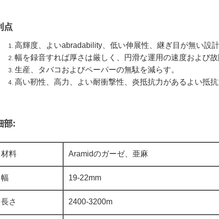
利点
高輝度、よいabradability、低い伸展性、継ぎ目が無
幅を録音すれば厚さは厳しく、円滑な運用の速度および故
生産、タバコおよびペーパーの無駄を減らす。
高い靭性、高力、よい耐衝撃性、炎抵抗力があるよい抵抗
細部:
材料
Aramidのガーゼ、亜麻
幅
19-22mm
長さ
2400-3200m