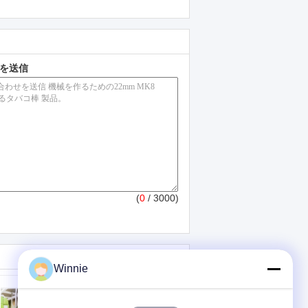
を送信
(
0
/ 3000)
Winnie