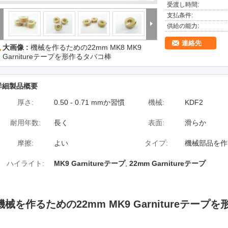
受渡し時間:
支払条件:
供給の能力:
連絡先
大画像 :
機械を作るための22mm MK8 MK9
Garnitureテープを形作るタバコ棒
詳細製品概要
厚さ:
0.50 - 0.71 mmか習慣
機械:
KDF2
耐用年数:
長く
表面:
滑らか
摩擦:
よい
タイプ:
機械部品を作
ハイライト:
MK9 Garnitureテープ
,
22mm Garnitureテープ
機械を作るための22mm MK9 Garnitureテープ