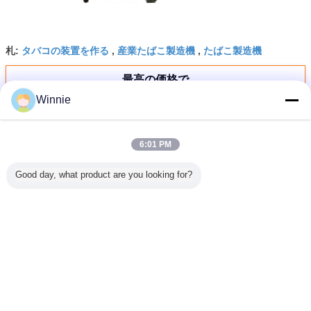
タバコの装置を作る
産業たばこ製造機
たばこ製造機
札:
,
,
最高の価格で
Winnie
220Volt 50Hz のステンレス鋼 QS- 5
のタバコの打抜き機
6:01 PM
Good day, what product are you looking for?
続行
タバコ切断機
多く
15kg/h 回
高性能のタバコの
MC50 4pcs の刃
切られた lamina/
高容量の