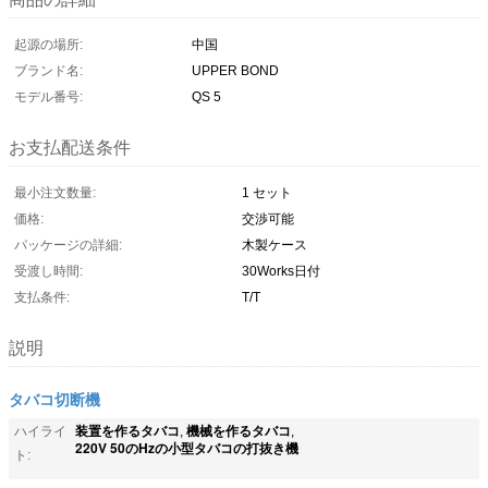
起源の場所:
中国
ブランド名:
UPPER BOND
モデル番号:
QS 5
お支払配送条件
最小注文数量:
1 セット
価格:
交渉可能
パッケージの詳細:
木製ケース
受渡し時間:
30Works日付
支払条件:
T/T
説明
タバコ切断機
装置を作るタバコ
機械を作るタバコ
ハイライ
,
,
220V 50のHzの小型タバコの打抜き機
ト: